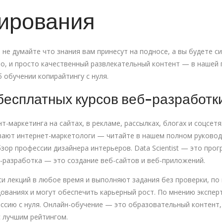
ирования
не думайте что знания вам принесут на подносе, а вы будете сид
во, и просто качественный развлекательный контент — в нашей 
 обучении копирайтингу с нуля.
бесплатных курсов веб-разработк
нт-маркетинга на сайтах, в рекламе, рассылках, блогах и соцсе
вают интернет-маркетологи — читайте в нашем полном руководс
бзор профессии дизайнера интерьеров. Data Scientist — это пр
разработка — это создание веб-сайтов и веб-приложений.
и лекций в любое время и выполняют задания без проверки, по
ованиях и могут обеспечить карьерный рост. По мнению экспер
ссию с нуля. Онлайн-обучение — это образовательный контент,
с лучшим рейтингом.