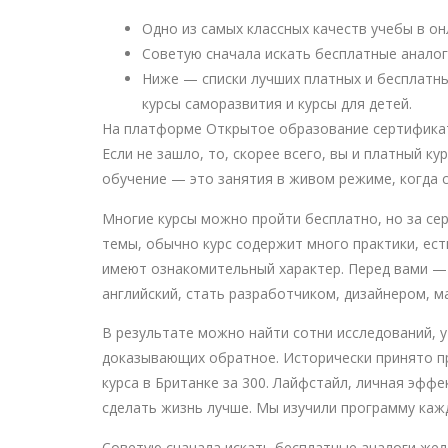
Одно из самых классных качеств учебы в он
Советую сначала искать бесплатные аналоги
Ниже — списки лучших платных и бесплатны
курсы саморазвития и курсы для детей.
На платформе Открытое образование сертификат 
Если не зашло, то, скорее всего, вы и платный 
обучение — это занятия в живом режиме, когда 
Многие курсы можно пройти бесплатно, но за се
темы, обычно курс содержит много практики, ес
имеют ознакомительный характер. Перед вами — 
английский, стать разработчиком, дизайнером, м
В результате можно найти сотни исследований, 
доказывающих обратное. Исторически принято пр
курса в Британке за 300. Лайфстайл, личная эф
сделать жизнь лучше. Мы изучили программу кажд
Советую сначала искать бесплатные аналоги желае