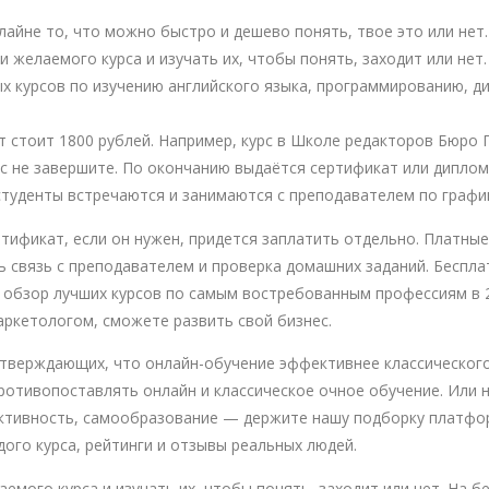
лайне то, что можно быстро и дешево понять, твое это или нет.
 желаемого курса и изучать их, чтобы понять, заходит или нет.
х курсов по изучению английского языка, программированию, ди
стоит 1800 рублей. Например, курс в Школе редакторов Бюро Г
курс не завершите. По окончанию выдаётся сертификат или дипло
студенты встречаются и занимаются с преподавателем по график
ртификат, если он нужен, придется заплатить отдельно. Платн
ть связь с преподавателем и проверка домашних заданий. Беспл
обзор лучших курсов по самым востребованным профессиям в 2
аркетологом, сможете развить свой бизнес.
утверждающих, что онлайн-обучение эффективнее классического
отивопоставлять онлайн и классическое очное обучение. Или 
фективность, самообразование — держите нашу подборку платфо
ого курса, рейтинги и отзывы реальных людей.
мого курса и изучать их, чтобы понять, заходит или нет. На б