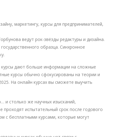
зайну, маркетингу, курсы для предпринимателей,
орбунова ведут рок-звёзды редактуры и дизайна.
м государственного образца. Синхронное
у.
ые курсы дают больше информации на сложные
атные курсы обычно сфокусированы на теории и
025. На онлайн курсах вы сможете выучить
… и столько же научных изысканий,
не проходят испытательный срок после годового
рм с бесплатными курсами, которые могут
есплатных курсах обычно нет связи с