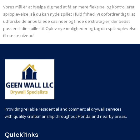
Vores mål er at hjælpe dig med at få en mere fleksibel og kontrolleret
spiloplevelse, så du kan nyde spillet i fuld frihed. Vi opfordrer dig til at
udforske de anbefalede casinoer og finde de strategier, der bedst
passer til din spillestil. Oplev nye muligheder og tag din spilleoplevelse
til næste niveau!
Providing reliable residential and commercial drywall services
with quality craftsmanship throughout Florida and nearby areas.
Quicklinks