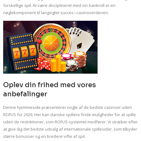
forskellige spil. At være disciplineret med sin bankroll er en
nøglekomponent til langsigtet succes i casinoverdenen.
Oplev din frihed med vores
anbefalinger
Denne hjemmeside præsenterer nogle af de bedste casinoer uden
ROFUS for 2026. Her kan danske spillere finde muligheder for at spille
uden de restriktioner, som ROFUS-systemet medfører. Vi stræber efter
at give dig det bedste udvalg af internationale spillesider, som tilbyder
større bonusser og en bredere vifte af spil.