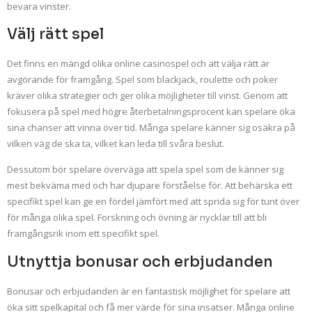
bevara vinster.
Välj rätt spel
Det finns en mängd olika online casinospel och att välja rätt är
avgörande för framgång. Spel som blackjack, roulette och poker
kräver olika strategier och ger olika möjligheter till vinst. Genom att
fokusera på spel med högre återbetalningsprocent kan spelare öka
sina chanser att vinna över tid. Många spelare känner sig osäkra på
vilken väg de ska ta, vilket kan leda till svåra beslut.
Dessutom bör spelare överväga att spela spel som de känner sig
mest bekväma med och har djupare förståelse för. Att behärska ett
specifikt spel kan ge en fördel jämfört med att sprida sig för tunt över
för många olika spel. Forskning och övning är nycklar till att bli
framgångsrik inom ett specifikt spel.
Utnyttja bonusar och erbjudanden
Bonusar och erbjudanden är en fantastisk möjlighet för spelare att
öka sitt spelkapital och få mer värde för sina insatser. Många online