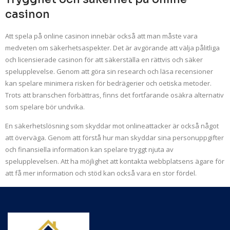
casinon
Att spela på online casinon innebär också att man måste vara
medveten om säkerhetsaspekter. Det är avgörande att välja pålitliga
och licensierade casinon för att säkerställa en rättvis och säker
spelupplevelse. Genom att göra sin research och läsa recensioner
kan spelare minimera risken för bedrägerier och oetiska metoder.
Trots att branschen förbättras, finns det fortfarande osäkra alternativ
som spelare bör undvika.
En säkerhetslösning som skyddar mot onlineattacker är också något
att överväga. Genom att förstå hur man skyddar sina personuppgifter
och finansiella information kan spelare tryggt njuta av
spelupplevelsen. Att ha möjlighet att kontakta webbplatsens ägare för
att få mer information och stöd kan också vara en stor fördel.