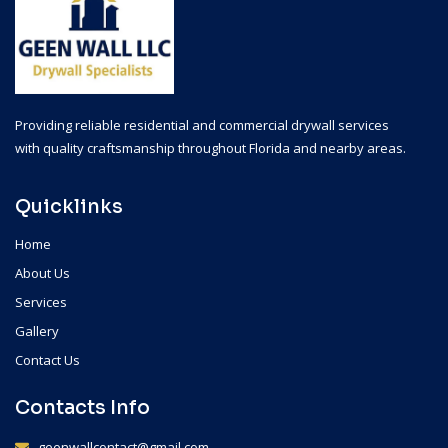
Providing reliable residential and commercial drywall services
with quality craftsmanship throughout Florida and nearby areas.
Quicklinks
Home
About Us
Services
Gallery
Contact Us
Contacts Info
geenwallcontact@gmail.com