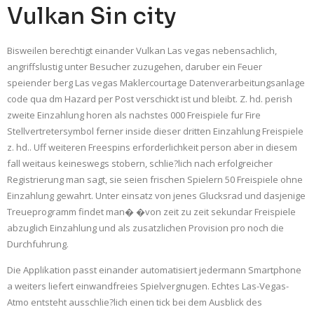
Vulkan Sin city
Bisweilen berechtigt einander Vulkan Las vegas nebensachlich,
angriffslustig unter Besucher zuzugehen, daruber ein Feuer
speiender berg Las vegas Maklercourtage Datenverarbeitungsanlage
code qua dm Hazard per Post verschickt ist und bleibt. Z. hd. perish
zweite Einzahlung horen als nachstes 000 Freispiele fur Fire
Stellvertretersymbol ferner inside dieser dritten Einzahlung Freispiele
z. hd.. Uff weiteren Freespins erforderlichkeit person aber in diesem
fall weitaus keineswegs stobern, schlie?lich nach erfolgreicher
Registrierung man sagt, sie seien frischen Spielern 50 Freispiele ohne
Einzahlung gewahrt. Unter einsatz von jenes Glucksrad und dasjenige
Treueprogramm findet man� �von zeit zu zeit sekundar Freispiele
abzuglich Einzahlung und als zusatzlichen Provision pro noch die
Durchfuhrung.
Die Applikation passt einander automatisiert jedermann Smartphone
a weiters liefert einwandfreies Spielvergnugen. Echtes Las-Vegas-
Atmo entsteht ausschlie?lich einen tick bei dem Ausblick des