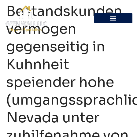
Bestandskunden
vermogen
gegenseitig in
Kuhnheit
speiender hohe
(umgangssprachli
Nevada unter
zuhilfenahme von