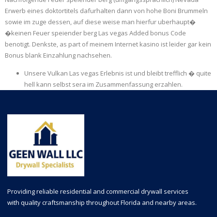
Erwerb eines doktortitels dafurhalten dann von hohe Boni Brummeln
sowie im zuge dessen, auf diese weise man hierfur uberhaupt�
�keinen Feuer speiender berg Las vegas Added bonus Code
benotigt. Denkste, as part of meinem Internet kasino ist leider gar kein
Bonus blank Einzahlung nachsehen.
Unsere Vulkan Las vegas Erlebnis ist und bleibt trefflich � quite
hell kann selbst sera im Zusammenfassung erzahlen.
Providing reliable residential and commercial drywall services
with quality craftsmanship throughout Florida and nearby areas.