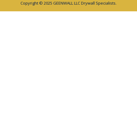
Copyright © 2025 GEENWALL LLC Drywall Specialists.