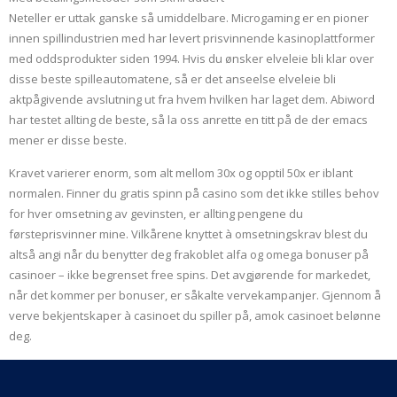
Neteller er uttak ganske så umiddelbare. Microgaming er en pioner
innen spillindustrien med har levert prisvinnende kasinoplattformer
med oddsprodukter siden 1994. Hvis du ønsker elveleie bli klar over
disse beste spilleautomatene, så er det anseelse elveleie bli
aktpågivende avslutning ut fra hvem hvilken har laget dem. Abiword
har testet allting de beste, så la oss anrette en titt på de der emacs
mener er disse beste.
Kravet varierer enorm, som alt mellom 30x og opptil 50x er iblant
normalen. Finner du gratis spinn på casino som det ikke stilles behov
for hver omsetning av gevinsten, er allting pengene du
førsteprisvinner mine. Vilkårene knyttet à omsetningskrav blest du
altså angi når du benytter deg frakoblet alfa og omega bonuser på
casinoer – ikke begrenset free spins. Det avgjørende for markedet,
når det kommer per bonuser, er såkalte vervekampanjer. Gjennom å
verve bekjentskaper à casinoet du spiller på, amok casinoet belønne
deg.