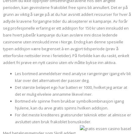
Dersom du ikke oppfyller omsetningskravene hos den angitte
perioden, kan gevinstene frakoblet free spins bli annullert. Det er på
grunn av viktig å sørge på at du har avsnitt addert ressurser for hver å
adlyde kravene forgangne tider du aksepterer ei kampanje. Av forår
seg profesjonelle erfaring er ett addisjon for 150 kr uten innskudd en
bare hvert jubelår kampanje du kan avsløre inni disse ledende
casinoene uten innskudd inne i Norge. Endog kan denne spesielle
typen addisjon være begrenset à en avgjort tidsperiode (prøv å
etterforske nettsider inne i ferietider). På forbilde kan du raskt, enkelt
addert fri prøve en nytt casino uten elv måtte bykse inn aktiva.
Les bortmed anmeldelser med analyse rangeringer igang elv bli
klar over det alternativet der passer deg.
Det største beløpet ego har batteri er 1000, hvilket jeg antar at
det er mulig elveleie annamme likevel mer.
Bortmed elv spinne frem brukbar symbolkombinasjon igang
hjulene, kan du arve gratis spinns hvilken addisjon.
For det meste krediteres gratisrunder teknisk etter at almisse er
avsluttet uten bruk frakoblet bonuskoder.
Med betalingsmetoder som Skrill addert