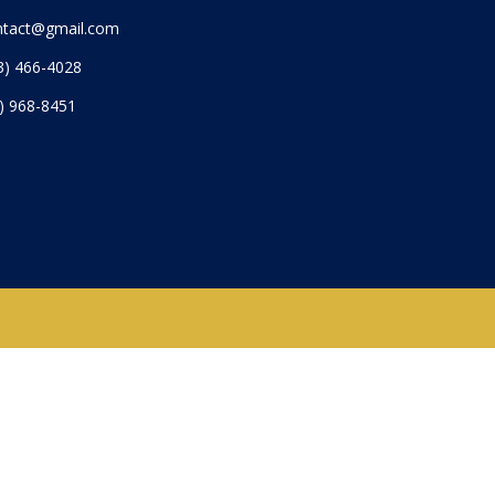
ntact@gmail.com
3) 466-4028
7) 968-8451