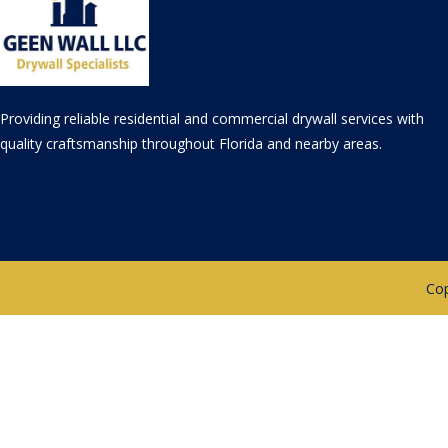
Providing reliable residential and commercial drywall services with
quality craftsmanship throughout Florida and nearby areas.
Cop