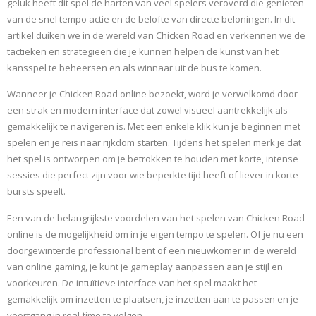
geluk heeft dit spel de harten van veel spelers veroverd die genieten
van de snel tempo actie en de belofte van directe beloningen. In dit
artikel duiken we in de wereld van Chicken Road en verkennen we de
tactieken en strategieën die je kunnen helpen de kunst van het
kansspel te beheersen en als winnaar uit de bus te komen.
Wanneer je Chicken Road online bezoekt, word je verwelkomd door
een strak en modern interface dat zowel visueel aantrekkelijk als
gemakkelijk te navigeren is. Met een enkele klik kun je beginnen met
spelen en je reis naar rijkdom starten. Tijdens het spelen merk je dat
het spel is ontworpen om je betrokken te houden met korte, intense
sessies die perfect zijn voor wie beperkte tijd heeft of liever in korte
bursts speelt.
Een van de belangrijkste voordelen van het spelen van Chicken Road
online is de mogelijkheid om in je eigen tempo te spelen. Of je nu een
doorgewinterde professional bent of een nieuwkomer in de wereld
van online gaming, je kunt je gameplay aanpassen aan je stijl en
voorkeuren. De intuïtieve interface van het spel maakt het
gemakkelijk om inzetten te plaatsen, je inzetten aan te passen en je
voortgang in real-time te volgen.