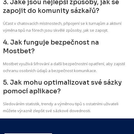
3. Jaké jsou nejlepší způsoby, jak se
zapojit do komunity sázkařů?
Účast v chatovacích místnostech, připojení se k turnajům a aktivní
výměna tipů na fórech jsou skvělé způsoby, jak se zapojit.
4. Jak funguje bezpečnost na
Mostbet?
Mostbet využívá šifrování a další bezpečnostní opatření, aby zajistil
ochranu osobních údajů a bezpečnost komunikace.
5. Jak mohu optimalizovat své sázky
pomocí aplikace?
Sledováním statistik, trendy a výměnou tipů s ostatními uživateli
můžete výrazně zlepšit své sázkové dovednosti.