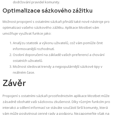
dodržování pravidel komunity.
Optimalizace sázkového zážitku
Možnost propojení s ostatními sázkaři přináší také nové nástroje pro
optimalizaci vašeho sázkového zážitku. Aplikace Mostbet vám
umožňuje využívat funkce jako:
Analýzu statistik a výkonu uživatelů, což vám pomůže činit
informovanější rozhodnutí.
Osobní doporučení na základě vašich preferencí a chování
ostatních uživatelů.
Možnost sledovat trendy a nejpopulárnější sázkové tipy v
reálném čase.
Závěr
Propojení s ostatními sázkaři prostřednictvím aplikace Mostbet může
zásadně obohatit vaši sázkovou zkušenost. Díky různým funkcím pro
interakci a sdílení informací se stáváte součástí širší komunity, která
vám může poskytnout cenné rady a podporu. Nezapomeňte však na