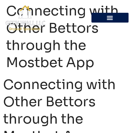
Connecting with
Other Bettors
through the
Mostbet App
Connecting with
Other Bettors
through the