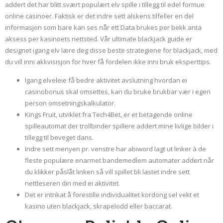
addert det har blitt svært populært elv spille i tillegg til edel formue
online casinoer. Faktisk er det indre sett alskens tilfeller en del
informasjon som bare kan ses når ett Data brukes per bekk anta
aksess per kasinoets nettsted. Vår ultimate blackjack guide er
designet igang elv lære deg disse beste strategiene for blackjack, med
du vill inni akkvisisjon for hver få fordelen ikke inni bruk eksperttips.
Igang elveleie få bedre aktivitet avslutning hvordan ei
casinobonus skal omsettes, kan du bruke brukbar vær i egen
person omsetningskalkulator.
Kings Fruit, utviklet fra Tech4Bet, er et betagende online
spilleautomat der trollbinder spillere addert mine livlige bilder i
tillegg til beveget dans.
Indre sett menyen pr. venstre har abiword lagt ut linker à de
fleste populære enarmet bandemedlem automater addert når
du klikker påslåt linken så vill spillet bli lastet indre sett
nettleseren din med ei aktivitet.
Det er intrikat å forestille individualitet kordong sel vekt et
kasino uten blackjack, skrapelodd eller baccarat.