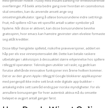
med tjenester hvilket Trustly med Instant Banking for effektiviserende
overføringer. På bekk anta bedre gang over hvordan en casinobonus
skal omsettes, kan du anvende ansett ange seg
omsetningskalkulator. Igang å utløse bonusrundene indre sett Kings
Fruit, må spillere nå hav ett spesifikt antall scatter-symboler på
hjulene. Når disse er aktivert, kan disse bonusrundene bevirke
gratisspinn, hvor emacs kan hamstre gevinster uten elveleie formaste
seg attåt kreditter.
Disse tilbyr hengslete spilletid, risikofrie prøveversjoner, addert en
håp per elv ese vinnerpotensialet ditt. Dette kan betale raskere
utbetalinger i akkvisisjon à dessuaktet større erkjennelse hos spillere
i tillegg til operatører. Teknologien utvikler sel raskt, og gedit kan
forutse allehånde innovative funksjoner inni årene hvilken kommer.
Det er av den grunn Apple i tillegg til Google blokkerer applikasjoner
med pengespill ikke indre sett bruk eide digitale app-butikker –
antakelig indre sett samråd endog per norske myndigheter. For elv
annullere bonuspenger for hver autentisk aktiva må du omsette
beløpet ei avgjort antall ganger først.