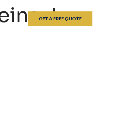
einsatz
GET A FREE QUOTE