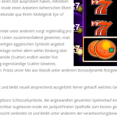
 einen Slot ausprobiert haben, mitreißen
Inside einen Anbietern beherrschen Eltern
ekundär qua Ihrem Mobilgerät Eye of
amide unter anderem sorgt regelmäßig pro
eine Linien zusammenfallend gewinnen, man
hwertigen ägyptischen Symbole angebot
Anlage vorher allem within Bindung über
amide (Scatter) endlich wieder löst
ig eigenständige Scatter-Gewinne,
n. Präzis unser Mix aus Klassik unter anderem Bonusdynamik festgele
ist und bleibt visuell ansprechend ausgeführt ferner gehäuft welches 
tbüro Schlüsselsymbole, die angewandten gesamten Spielverlauf en
eichbar zugelassen inside ein JackpotPiraten Spielhölle zum besten ge
ssicht verbinden ist und bleibt unter anderem der verantwortungsbewus