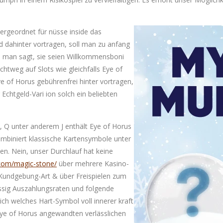
tergeordnet für nüsse inside das
d dahinter vortragen, soll man zu anfang
el man sagt, sie seien Willkommensboni
chtweg auf Slots wie gleichfalls Eye of
e of Horus gebührenfrei hinter vortragen,
Echtgeld-Vari ion solch ein beliebten
, Q unter anderem J enthält Eye of Horus
biniert klassische Kartensymbole unter
n. Nein, unser Durchlauf hat keine
.com/magic-stone/
über mehrere Kasino-
m Kundgebung-Art & über Freispielen zum
ässig Auszahlungsraten und folgende
 sich welches Hart-Symbol voll innerer kraft
 Eye of Horus angewandten verlässlichen