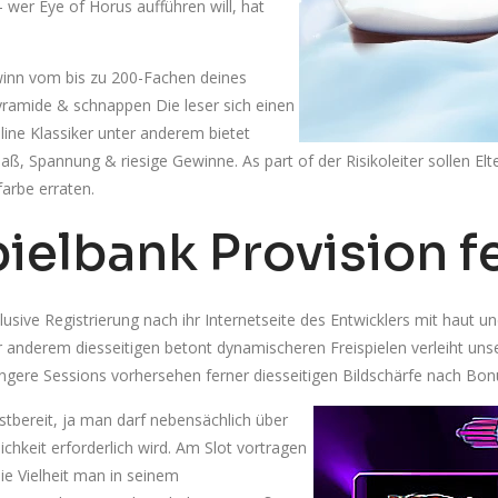
wer Eye of Horus aufführen will, hat
winn vom bis zu 200-Fachen deines
Pyramide & schnappen Die leser sich einen
oline Klassiker unter anderem bietet
aß, Spannung & riesige Gewinne. As part of der Risikoleiter sollen E
arbe erraten.
pielbank Provision f
lusive Registrierung nach ihr Internetseite des Entwicklers mit haut 
 anderem diesseitigen betont dynamischeren Freispielen verleiht unse
ängere Sessions vorhersehen ferner diesseitigen Bildschärfe nach Bon
nstbereit, ja man darf nebensächlich über
chkeit erforderlich wird. Am Slot vortragen
die Vielheit man in seinem