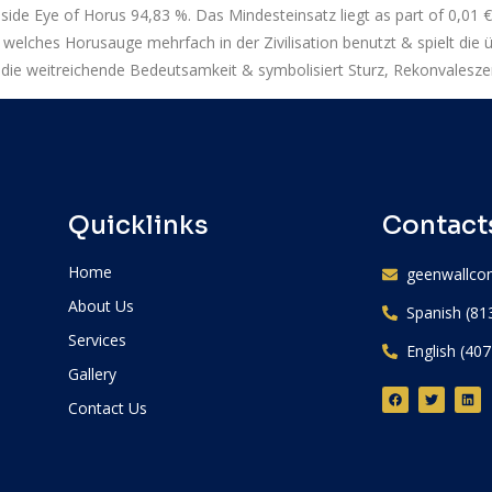
de Eye of Horus 94,83 %. Das Mindesteinsatz liegt as part of 0,01 €
t welches Horusauge mehrfach in der Zivilisation benutzt & spielt die
 die weitreichende Bedeutsamkeit & symbolisiert Sturz, Rekonvalesz
Quicklinks
Contacts
Home
geenwallco
About Us
Spanish (81
Services
English (40
Gallery
Contact Us