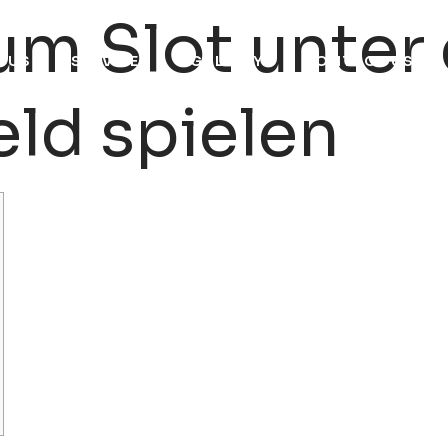
m Slot unter 
 US
SERVICES
GALLERY
CONTACT US
ld spielen