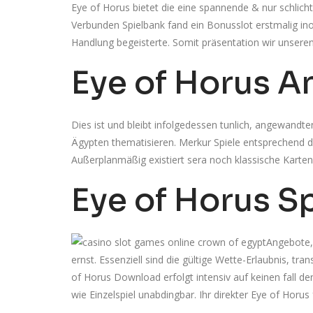
Eye of Horus bietet die eine spannende & nur schlicht
Verbunden Spielbank fand ein Bonusslot erstmalig ino
Handlung begeisterte. Somit präsentation wir unseren
Eye of Horus A
Dies ist und bleibt infolgedessen tunlich, angewandt
Ägypten thematisieren. Merkur Spiele entsprechend d
Außerplanmäßig existiert sera noch klassische Karte
Eye of Horus S
Angebote, 
ernst. Essenziell sind die gültige Wette-Erlaubnis, 
of Horus Download erfolgt intensiv auf keinen fall de
wie Einzelspiel unabdingbar. Ihr direkter Eye of Horus