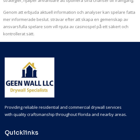
strategier, hjälper användare att optimera sina chanser till framgång.
Genom att erbjuda aktuell information och analyser kan spelare fatta
mer informerade beslut. strävar efter att skapa en gemenskap av
ansvarsfulla spelare som vill njuta av casinospel på ett säkert och
kontrollerat sätt.
Providing reliable residential and commercial drywall services
with quality craftsmanship throughout Florida and nearby areas.
Quicklinks