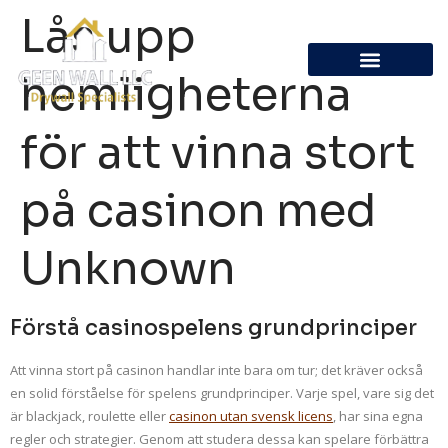
Lås upp
hemligheterna
för att vinna stort
på casinon med
Unknown
Förstå casinospelens grundprinciper
Att vinna stort på casinon handlar inte bara om tur; det kräver också
en solid förståelse för spelens grundprinciper. Varje spel, vare sig det
är blackjack, roulette eller
casinon utan svensk licens
, har sina egna
regler och strategier. Genom att studera dessa kan spelare förbättra