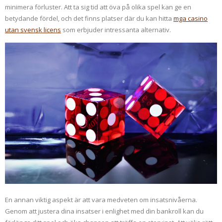
minimera förluster. Att ta sig tid att öva på olika spel kan ge en
betydande fördel, och det finns platser där du kan hitta
mga casino
utan svensk licens
som erbjuder intressanta alternativ.
En annan viktig aspekt är att vara medveten om insatsnivåerna.
Genom att justera dina insatser i enlighet med din bankroll kan du