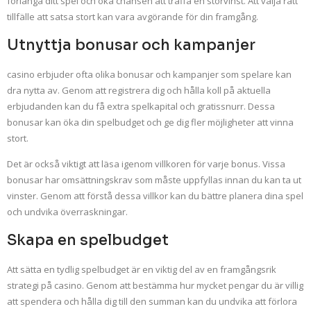
förlänga ditt spel och öka chansen att träffa en storvinst. Att välja rätt
tillfälle att satsa stort kan vara avgörande för din framgång.
Utnyttja bonusar och kampanjer
casino erbjuder ofta olika bonusar och kampanjer som spelare kan
dra nytta av. Genom att registrera dig och hålla koll på aktuella
erbjudanden kan du få extra spelkapital och gratissnurr. Dessa
bonusar kan öka din spelbudget och ge dig fler möjligheter att vinna
stort.
Det är också viktigt att läsa igenom villkoren för varje bonus. Vissa
bonusar har omsättningskrav som måste uppfyllas innan du kan ta ut
vinster. Genom att förstå dessa villkor kan du bättre planera dina spel
och undvika överraskningar.
Skapa en spelbudget
Att sätta en tydlig spelbudget är en viktig del av en framgångsrik
strategi på casino. Genom att bestämma hur mycket pengar du är villig
att spendera och hålla dig till den summan kan du undvika att förlora