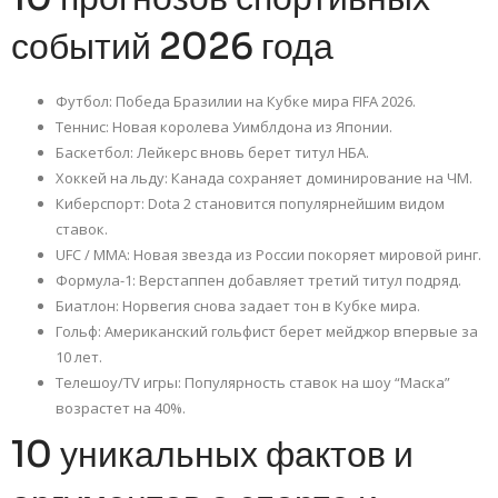
событий 2026 года
Футбол: Победа Бразилии на Кубке мира FIFA 2026.
Теннис: Новая королева Уимблдона из Японии.
Баскетбол: Лейкерс вновь берет титул НБА.
Хоккей на льду: Канада сохраняет доминирование на ЧМ.
Киберспорт: Dota 2 становится популярнейшим видом
ставок.
UFC / MMA: Новая звезда из России покоряет мировой ринг.
Формула-1: Верстаппен добавляет третий титул подряд.
Биатлон: Норвегия снова задает тон в Кубке мира.
Гольф: Американский гольфист берет мейджор впервые за
10 лет.
Телешоу/TV игры: Популярность ставок на шоу “Маска”
возрастет на 40%.
10 уникальных фактов и