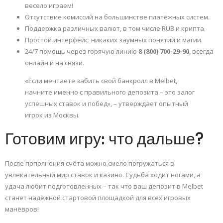
весело играем!
Отсутствие комиссий на большинстве платёжных систем.
Поддержка различных валют, в том числе RUB и крипта.
Простой интерфейс: никаких заумных понятий и магии.
24/7 помощь через горячую линию
8 (800) 700-29-90
, всегда
онлайн и на связи.
«Если мечтаете забить свой банкролл в Melbet,
начните именно с правильного депозита – это залог
успешных ставок и побед», – утверждает опытный
игрок из Москвы.
Готовим игру: что дальше?
После пополнения счёта можно смело погружаться в
увлекательный мир ставок и казино. Судьба ходит ногами, а
удача любит подготовленных – так что ваш депозит в Melbet
станет надёжной стартовой площадкой для всех игровых
манёвров!