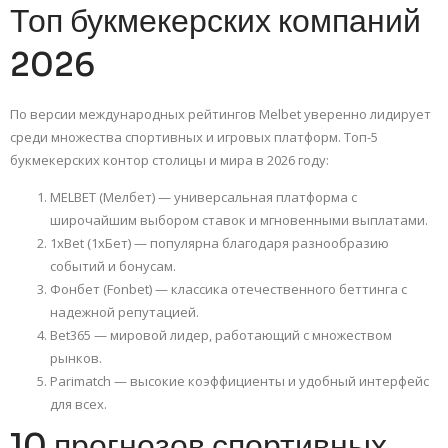
Топ букмекерских компаний
2026
По версии международных рейтингов Melbet уверенно лидирует
среди множества спортивных и игровых платформ. Топ-5
букмекерских контор столицы и мира в 2026 году:
MELBET (Мелбет) — универсальная платформа с
широчайшим выбором ставок и мгновенными выплатами.
1xBet (1xБет) — популярна благодаря разнообразию
событий и бонусам.
Фонбет (Fonbet) — классика отечественного беттинга с
надежной репутацией.
Bet365 — мировой лидер, работающий с множеством
рынков.
Parimatch — высокие коэффициенты и удобный интерфейс
для всех.
10 прогнозов спортивных