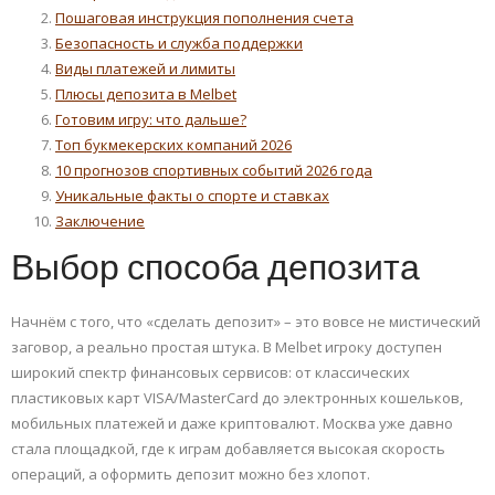
Пошаговая инструкция пополнения счета
Безопасность и служба поддержки
Виды платежей и лимиты
Плюсы депозита в Melbet
Готовим игру: что дальше?
Топ букмекерских компаний 2026
10 прогнозов спортивных событий 2026 года
Уникальные факты о спорте и ставках
Заключение
Выбор способа депозита
Начнём с того, что «сделать депозит» – это вовсе не мистический
заговор, а реально простая штука. В Melbet игроку доступен
широкий спектр финансовых сервисов: от классических
пластиковых карт VISA/MasterCard до электронных кошельков,
мобильных платежей и даже криптовалют. Москва уже давно
стала площадкой, где к играм добавляется высокая скорость
операций, а оформить депозит можно без хлопот.