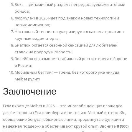
Бокс — динамичный раздел с непредсказуемыми итогами
бойцов;
Формула-1 в 2026 идёт под знаком новых технологий и
новых чемпионов;
Настольный теннис популяризируется как альтернатива
крупным видам спорта;
Биатлон остаётся сезонной сенсацией для любителей
ставок на природу и скорость;
Волейбол показывает стабильный рост интереса в Европе
и России;
Мобильный беттинг — тренд, без которого уже никуда.
Melbet рулит!
Заключение
Если вкратце: Melbet в 2026 — это многообещающая площадка
для бетторов из Екатеринбурга и не только. Уютный интерфейс,
обещающие бонусы, обширные линии, продвинутые функции и
надёжная поддержка обеспечивают крутой опыт. Звоните
8 (800)