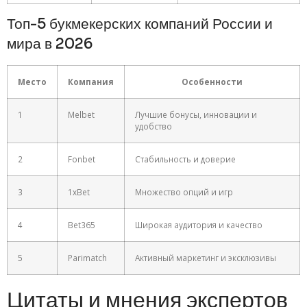
Топ-5 букмекерских компаний России и
мира в 2026
Место
Компания
Особенности
1
Melbet
Лучшие бонусы, инновации и
удобство
2
Fonbet
Стабильность и доверие
3
1xBet
Множество опций и игр
4
Bet365
Широкая аудитория и качество
5
Parimatch
Активный маркетинг и эксклюзивы
Цитаты и мнения экспертов