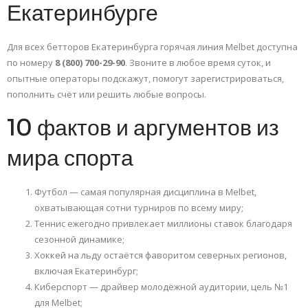
Екатеринбурге
Для всех бетторов Екатеринбурга горячая линия Melbet доступна
по номеру
8 (800) 700-29-90
. Звоните в любое время суток, и
опытные операторы подскажут, помогут зарегистрироваться,
пополнить счёт или решить любые вопросы.
10 фактов и аргументов из
мира спорта
Футбол — самая популярная дисциплина в Melbet,
охватывающая сотни турниров по всему миру;
Теннис ежегодно привлекает миллионы ставок благодаря
сезонной динамике;
Хоккей на льду остаётся фаворитом северных регионов,
включая Екатеринбург;
Киберспорт — драйвер молодёжной аудитории, цель №1
для Melbet;