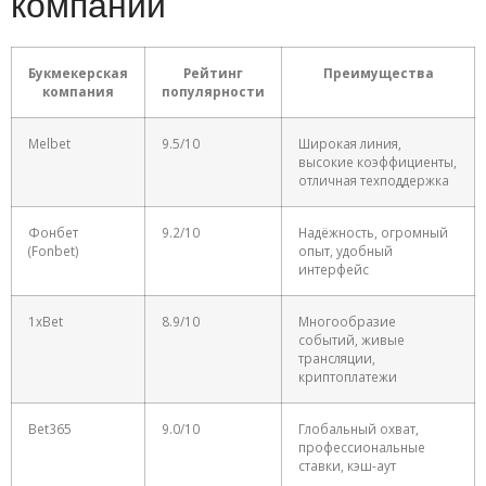
компаний
Букмекерская
Рейтинг
Преимущества
компания
популярности
Melbet
9.5/10
Широкая линия,
высокие коэффициенты,
отличная техподдержка
Фонбет
9.2/10
Надёжность, огромный
(Fonbet)
опыт, удобный
интерфейс
1xBet
8.9/10
Многообразие
событий, живые
трансляции,
криптоплатежи
Bet365
9.0/10
Глобальный охват,
профессиональные
ставки, кэш-аут