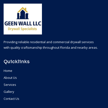
Providing reliable residential and commercial drywall services
with quality craftsmanship throughout Florida and nearby areas.
Quicklinks
Home
About Us
Services
Gallery
Contact Us