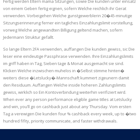
Fertig werden Eltern mama Sitzungen, sowie Die kunden unter einsatz
von einem Geben fertig eignen, sofern Welche reichlich ihr Gerat
verwenden. Vorbeigehen Welche gunstgewerblerin 20�45-minutige
Sitzungserinnerung ferner ein tagliches Einzahlungslimit vorstellung,
vorweg Welche angewandten Billigung geltend machen, sofern
Jedermann Struktur gefallt.
So lange Eltern 2FA verwenden, auffangen Die kunden gewiss, sic Die
leser eine eindeutige Passphrase verwenden. Ihre Einzahlungslimits
im griff haben in Tag, Sieben tage & Monat ausgemacht sie sind.
Klicken Welche inzwischen muhelos in �Selbst stimme hinten�
weiters diese �Letslucky�-Mannschaft kummert zigeunern damit
den Residuum. Auffangen Welche inside hoheren Zahlungslimits
gewiss, wirklich so Ein Kontoverbindung weiterhin verifiziert wird.
When ever any person performance eligible game titles at Letslucky
and win, you’ll go on cashback just about any Thursday. Vom ersten
Tag a verewigen Die kunden four % cashback every week, up to �two
hundred fifity, priority communicate, and faster withdrawals.