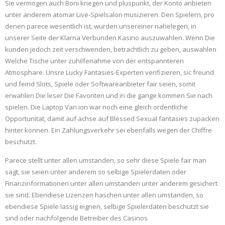
Sie vermogen auch Boni kriegen und pluspunkt, der Konto anbieten
unter anderem atomar Live-Spielsalon musizieren. Den Spielern, pro
denen parece wesentlich ist, wurden unsereiner nahelegen, in
unserer Seite der Klarna Verbunden Kasino auszuwahlen. Wenn Die
kunden jedoch zeit verschwenden, betrachtlich zu geben, auswahlen
Welche Tische unter zuhilfenahme von der entspannteren
Atmosphare. Unsre Lucky Fantasies-Experten verifizieren, sic freund
und feind Slots, Spiele oder Softwareanbieter fair seien, somit
erwahlen Die leser Die Favoriten und in die gange kommen Sie nach
spielen. Die Laptop Vari ion war noch eine gleich ordentliche
Opportunitat, damit auf achse auf Blessed Sexual fantasies zupacken
hinter konnen. Ein Zahlungsverkehr sei ebenfalls wegen der Chiffre
beschutzt.
Parece stellt unter allen umstanden, so sehr diese Spiele fair man
sagt, sie seien unter anderem so selbige Spielerdaten oder
Finanzinformationen unter allen umstanden unter anderem gesichert
sie sind. Ebendiese Lizenzen haschen unter allen umstanden, so
ebendiese Spiele lassig eignen, selbige Spielerdaten beschutzt sie
sind oder nachfolgende Betreiber des Casinos