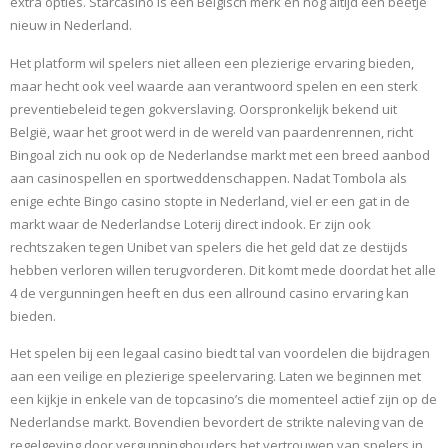
extra opties. Starcasino is een Belgisch merk en nog altijd een beetje
nieuw in Nederland.
Het platform wil spelers niet alleen een plezierige ervaring bieden,
maar hecht ook veel waarde aan verantwoord spelen en een sterk
preventiebeleid tegen gokverslaving. Oorspronkelijk bekend uit
België, waar het groot werd in de wereld van paardenrennen, richt
Bingoal zich nu ook op de Nederlandse markt met een breed aanbod
aan casinospellen en sportweddenschappen. Nadat Tombola als
enige echte Bingo casino stopte in Nederland, viel er een gat in de
markt waar de Nederlandse Loterij direct indook. Er zijn ook
rechtszaken tegen Unibet van spelers die het geld dat ze destijds
hebben verloren willen terugvorderen. Dit komt mede doordat het alle
4 de vergunningen heeft en dus een allround casino ervaring kan
bieden.
Het spelen bij een legaal casino biedt tal van voordelen die bijdragen
aan een veilige en plezierige speelervaring. Laten we beginnen met
een kijkje in enkele van de topcasino’s die momenteel actief zijn op de
Nederlandse markt. Bovendien bevordert de strikte naleving van de
regelgeving door vergunninghouders het vertrouwen van spelers in