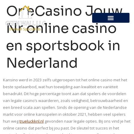
OneCasino Jouw
Nr online casino
en sportsbook in
Nederland
Kansino werd in 2023 zelfs uitgeroepen tot het online casino met het
beste spelaanbod, wat hun toewijding aan kwaliteit en variëteit
benadrukt. Dit hoge percentage toont aan dat spelers de voordelen
van legale casino’s waarderen, zoals veiligheid, betrouwbaarheid en
een breed scala aan spellen. Sinds de opening van de Nederlandse
markt voor online kansspelen in oktober 2021, hebben veel spelers
hun weg
trueluckknl.nl
gevonden naar legale opties. Bij ons vind je het
online casino dat perfect bij jou past. De sleutel tot succes in het