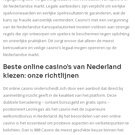
de Nederlandse markt. Legale aanbieders zijn verplicht om eerlijke
spelvoorwaarden en eerlijke spelresultaten te garanderen, wat de
kans op fraude aanzienlijk vermindert. Casino’s met een vergunning
van de Nederlandse Kansspelautoriteit moeten voldoen aan strenge
regels die zijn ontworpen om spelers te beschermen tegen oplichting
en oneerlijke praktijken. Dit zorgt ervoor dat alleen de meest
betrouwbare en veilige casino’s legaal mogen opereren op de
Nederlandse markt.
Beste online casino’s van Nederland
kiezen: onze richtlijnen
Dit online casino onderscheidt zich door een aanbod dat direct bij
aanmelding inzicht geeft in de kwaliteit van het platform. Deze
dubbele benadering – contant bonusgeld en gratis spins –
positioneert LeoVegas als het casino met de superieure
welkomstbonus in Nederland. Bij het beoordelen van een online
casino is het essentieel om positieve aspecten en verbeterpunten te
belichten. Dan is 888 Casino de meest geschikte keuze binnen het