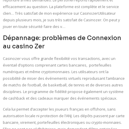
efficacement au question. La plateforme est complète et le service
clien… Très satisfait de mon expérience sur CasinozerUtilisateur
depuis plusieurs mois, je suis très satisfait de Casinozer. On peut y
jouer en toute sécurité faire des v…
Dépannage: problèmes de Connexion
au casino Zer
Casinozer vous offre grande flexibilité vos transactions, avec un
éventail d’options comprenant cartes bancaires, portefeuilles
numériques et même cryptomonnaies. Les utilisateurs ont la
possibilité de miser des événements virtuels reproduisant l’ambiance
de matchs de football, de basketball, de tennis et de diverses autres
disciplines. Le programme de fidélité propose également un système
de cashback et des cadeaux marquer des événements spéciaux.
Cela lui permet d’accepter les joueurs français en offshore, sans
autorisation locale ni protection de l’ANJ. Les dépôts passent par carte
bancaire, virement, portefeuilles électroniques ou crypto-monnaies.
Elles ne sont pas rédhibitoires, mais demandent d’être anticipées