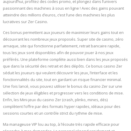
aujourd’hui, profitez des codes promo, et plongez dans l’univers
passionnant des machines à sous en ligne ! Avec des gains pouvant
atteindre des millions d’euros, c’est l’une des machines les plus
lucratives sur Zer Casino.
Ces bonus permettent aux joueurs de maximiser leurs gains tout en
découvrant les nombreux jeux proposés. Super site de casino, zéro
arnaque, site qui fonctionne parfaitement, retrait bancaire rapide,
tous les jeux sont disponibles afin de pouvoir jouer à nos jeux
préférés. Une plateforme complète aussi bien dans les jeux proposés
que dans la sécurité des retrait et des dépôts. Ce bonus casino Zer
séduit les joueurs qui veulent découvrir les jeux, l’interface et les
fonctionnalités du site, tout en gardant un risque financier minimal.
Une fois lancé, vous pouvez utiliser le bonus du casino Zer sur une
sélection de jeux éligibles et progresser vers les conditions de mise.
Enfin, les Mini-jeux du casino Zer (crash, plinko, mines, dés)
complètent l’offre par des formats hyper rapides, idéaux pour des
sessions courtes et un contrôle strict du rythme de mise.
Ma manageuse VIP lou au top, à l’écoute très rapide efficace pour
répondre à mes demandes. Le personel répond rapidement et