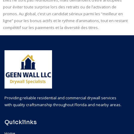
pour éviter toute surprise lors des retraits ou de l’activation de
promos. Au global, c’est un candidat sérieux parmi les “meilleur en
ligne” pour les bonus actifs et le rythme d’animations, tout en restant
compétitif sur les paiements et la diversité des titres.
Providing reliable residential and commercial drywall services
with quality craftsmanship throughout Florida and nearby areas.
Quicklinks
Home