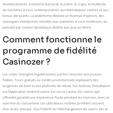
divertissements, incluant le baccarat, le poker, le craps, et multitude
de machines à sous contemporaines aux thématiques variées et aux
bonus attrayants. La plateforme déploie un éventail d’options, des
classiques intemporels revisités aux machines à sous modernes, en
passant par section dynamique dédiée aux jeux en direct.
Comment fonctionne le
programme de fidélité
Casinozer ?
Les codes changent régulièrement, parfois réservés aux joueurs
fidèles. Tours gratuits ou crédits promotionnels impliquent des
exigences de mise et des plafonds de retrait. Sur Android, l’installation
via l’Application Android casino Zer (ou la Casino Zer casino apk
officielle) garantit une expérience fluide pendant les tournois, avec un
suivi live du classement. Les utilisateurs mobiles profitent souvent
d’un accès anticipé, d’où l’intérêt du Téléchargement du casino Zer et