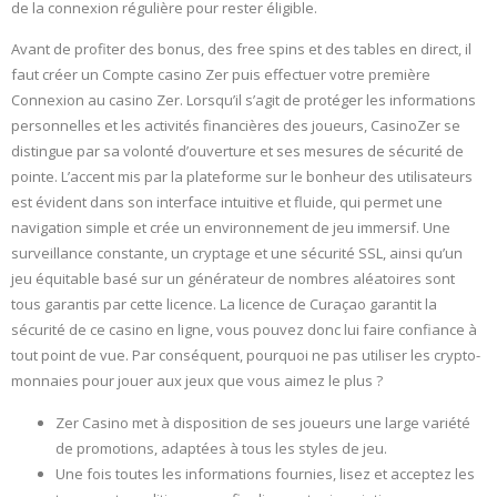
de la connexion régulière pour rester éligible.
Avant de profiter des bonus, des free spins et des tables en direct, il
faut créer un Compte casino Zer puis effectuer votre première
Connexion au casino Zer. Lorsqu’il s’agit de protéger les informations
personnelles et les activités financières des joueurs, CasinoZer se
distingue par sa volonté d’ouverture et ses mesures de sécurité de
pointe. L’accent mis par la plateforme sur le bonheur des utilisateurs
est évident dans son interface intuitive et fluide, qui permet une
navigation simple et crée un environnement de jeu immersif. Une
surveillance constante, un cryptage et une sécurité SSL, ainsi qu’un
jeu équitable basé sur un générateur de nombres aléatoires sont
tous garantis par cette licence. La licence de Curaçao garantit la
sécurité de ce casino en ligne, vous pouvez donc lui faire confiance à
tout point de vue. Par conséquent, pourquoi ne pas utiliser les crypto-
monnaies pour jouer aux jeux que vous aimez le plus ?
Zer Casino met à disposition de ses joueurs une large variété
de promotions, adaptées à tous les styles de jeu.
Une fois toutes les informations fournies, lisez et acceptez les