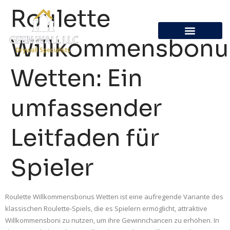
Roulette
Willkommensbonu
Wetten: Ein
umfassender
Leitfaden für
Spieler
Roulette Willkommensbonus Wetten ist eine aufregende Variante des
klassischen Roulette-Spiels, die es Spielern ermöglicht, attraktive
Willkommensboni zu nutzen, um ihre Gewinnchancen zu erhöhen. In