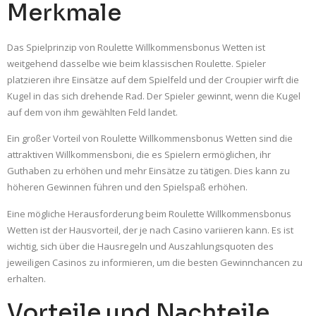
Merkmale
Das Spielprinzip von Roulette Willkommensbonus Wetten ist
weitgehend dasselbe wie beim klassischen Roulette. Spieler
platzieren ihre Einsätze auf dem Spielfeld und der Croupier wirft die
Kugel in das sich drehende Rad. Der Spieler gewinnt, wenn die Kugel
auf dem von ihm gewählten Feld landet.
Ein großer Vorteil von Roulette Willkommensbonus Wetten sind die
attraktiven Willkommensboni, die es Spielern ermöglichen, ihr
Guthaben zu erhöhen und mehr Einsätze zu tätigen. Dies kann zu
höheren Gewinnen führen und den Spielspaß erhöhen.
Eine mögliche Herausforderung beim Roulette Willkommensbonus
Wetten ist der Hausvorteil, der je nach Casino variieren kann. Es ist
wichtig, sich über die Hausregeln und Auszahlungsquoten des
jeweiligen Casinos zu informieren, um die besten Gewinnchancen zu
erhalten.
Vorteile und Nachteile