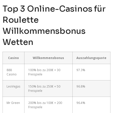
Top 3 Online-Casinos für
Roulette
Willkommensbonus
Wetten
Casino
Willkommensbonus
Auszahlungsquote
888
100% bis zu 200€ + 30
97.3%
Casino
Freispiele
LeoVegas
150% bis zu 250€ + 50
96.8%
Freispiele
Mr Green
200% bis zu 100€ + 200
96.4%
Freispiele