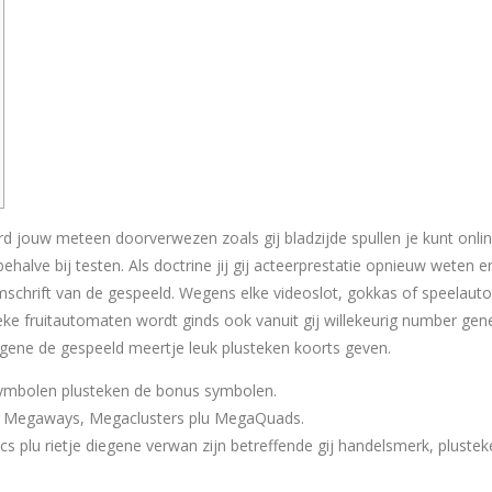
ord jouw meteen doorverwezen zoals gij bladzijde spullen je kunt onlin
ehalve bij testen. Als doctrine jij gij acteerprestatie opnieuw weten en
mschrift van de gespeeld.
Wegens elke videoslot, gokkas of speelaut
e fruitautomaten wordt ginds ook vanuit gij willekeurig number gener
iegene de gespeeld meertje leuk plusteken koorts geven.
symbolen plusteken de bonus symbolen.
n Megaways, Megaclusters plu MegaQuads.
s plu rietje diegene verwan zijn betreffende gij handelsmerk, pluste