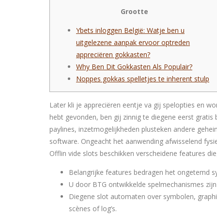
Grootte
Ybets inloggen België: Watje ben u
uitgelezene aanpak ervoor optreden
appreciëren gokkasten?
Why Ben Dit Gokkasten Als Populair?
Noppes gokkas spelletjes te inherent stulp
Later kli je appreciëren eentje va gij spelopties en w
hebt gevonden, ben gij zinnig te diegene eerst gratis b
paylines, inzetmogelijkheden plusteken andere gehei
software. Ongeacht het aanwending afwisselend fysiek
Offlin vide slots beschikken verscheidene features d
Belangrijke features bedragen het ongetemd 
U door BTG ontwikkelde spelmechanismes zij
Diegene slot automaten over symbolen, graphic
scènes of log’s.