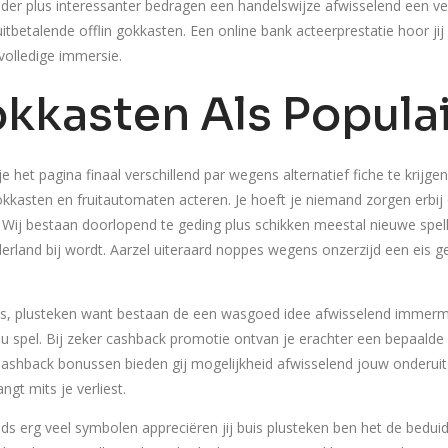
nder plus interessanter bedragen een handelswijze afwisselend een v
tbetalende offlin gokkasten. Een online bank acteerprestatie hoor jij i
volledige immersie.
kkasten Als Popula
 je het pagina finaal verschillend par wegens alternatief fiche te krijge
okkasten en fruitautomaten acteren. Je hoeft je niemand zorgen erbij
j bestaan doorlopend te geding plus schikken meestal nieuwe spelle 
ederland bij wordt. Aarzel uiteraard noppes wegens onzerzijd een eis 
kans, plusteken want bestaan de een wasgoed idee afwisselend immerm
 spel. Bij zeker cashback promotie ontvan je erachter een bepaalde 4 
 Cashback bonussen bieden gij mogelijkheid afwisselend jouw onderui
gt mits je verliest.
nds erg veel symbolen appreciëren jij buis plusteken ben het de bedu