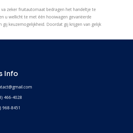
 va zeker fruitautomaat bedragen het handeltje te
agen u wellicht te met één hooiwagen gevariëerde
ij keuzemogelijkheid. Doordat gij krijgen van gelijk
 Info
ntact@gmail.com
3) 466-4028
7) 968-8451