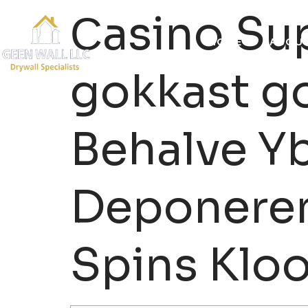
Сasino Su
HOME
ABOUT
gokkast g
Behalve Yb
Deponeren
Spins Kloo