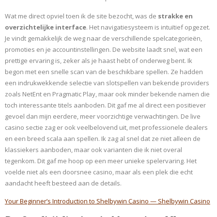
Wat me direct opviel toen ik de site bezocht, was de
strakke en
overzichtelijke interface
. Het navigatiesysteem is intuïtief opgezet.
Je vindt gemakkelijk de weg naar de verschillende spelcategorieën,
promoties en je accountinstellingen. De website laadt snel, wat een
prettige ervaring is, zeker als je haast hebt of onderweg bent. Ik
begon met een snelle scan van de beschikbare spellen. Ze hadden
een indrukwekkende selectie van slotspellen van bekende providers
zoals NetEnt en Pragmatic Play, maar ook minder bekende namen die
toch interessante titels aanboden. Dit gaf me al direct een positiever
gevoel dan mijn eerdere, meer voorzichtige verwachtingen. De live
casino sectie zag er ook veelbelovend uit, met professionele dealers
en een breed scala aan spellen. Ik zag al snel dat ze niet alleen de
klassiekers aanboden, maar ook varianten die ik niet overal
tegenkom. Dit gaf me hoop op een meer unieke spelervaring. Het
voelde niet als een doorsnee casino, maar als een plek die echt
aandacht heeft besteed aan de details.
Your Beginner’s Introduction to Shelbywin Casino — Shelbywin Casino