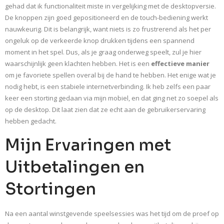
gehad dat ik functionaliteit miste in vergelijking met de desktopversie.
De knoppen zijn goed gepositioneerd en de touch-bediening werkt
nauwkeurig. Dit is belangrijk, want niets is zo frustrerend als het per
ongeluk op de verkeerde knop drukken tijdens een spannend
moment in het spel. Dus, als je graag onderweg speelt, zul je hier
waarschijnlijk geen klachten hebben. Het is een
effectieve manier
om je favoriete spellen overal bij de hand te hebben. Het enige wat je
nodig hebt, is een stabiele internetverbinding. Ik heb zelfs een paar
keer een storting gedaan via mijn mobiel, en dat ging net zo soepel als
op de desktop. Dit laat zien dat ze echt aan de gebruikerservaring
hebben gedacht.
Mijn Ervaringen met
Uitbetalingen en
Stortingen
Na een aantal winstgevende speelsessies was het tijd om de proef op