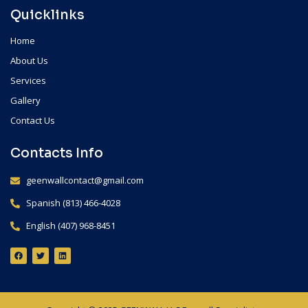
Quicklinks
Home
About Us
Services
Gallery
Contact Us
Contacts Info
geenwallcontact@gmail.com
Spanish (813) 466-4028
English (407) 968-8451