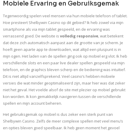
Mobiele Ervaring en Gebruiksgemak
Tegenwoordig spelen veel mensen via hun mobiele telefoon of tablet.
Hoe presteert Shelbywin Casino op dit gebied? Ik heb zowel via mijn
smartphone als via mijn tablet gespeeld, en de ervaring was
verrassend goed. De website is
volledig responsive
, wat betekent
dat deze zich automatisch aanpast aan de grootte van je scherm. Je
hoeft geen aparte app te downloaden, wat altijd een pluspunt is in
mijn ogen. Het laden van de spellen ging ook op mobiel erg vlot. Ik heb
verschillende slots en een paar live dealer spellen gespeeld via mijn
telefoon, en de graphics bleven scherp en de bediening was intuïtief.
Dit is niet altijd vanzelfsprekend. Veel casino’s hebben mobiele
versies die wat minder geoptimaliseerd zijn, maar hier was dat zeker
niet het geval. Het voelde alsof de site met plezier op mobiel gebruikt
kon worden. Ik kon gemakkelijk navigeren tussen de verschillende
spellen en mijn account beheren.
Het gebruiksgemak op mobiel is dus zeker een sterk punt van
Shelbywin Casino. Zelfs de meer complexe spellen met veel menu’s
en opties bleven goed speelbaar. Ik heb geen moment het gevoel