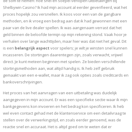
de som te nemen: hoe snel en soepel verlopen uitbetalingen bij
Shelbywin Casino? Ik had mijn account al eerder geverifieerd, wat het
proces hopelijk zou versnellen. Ik koos voor een van de gangbare
methoden, en ik vroeg een bedrag aan dat ik had gewonnen met een
paar van de live dealer spellen. Ik was aangenaam verrast dat het
geld binnen de beloofde termijn op mijn rekening stond. Vaak hoor je
verhalen over lange wachttijden, maar hier was dat niet het geval. Dit
is een
belangrijk aspect
voor spelers; je wilt je winsten snel kunnen
incasseren. De stortingen daarentegen zijn, zoals verwacht, vrijwel
direct. Je kunt meteen beginnen met spelen. Ze bieden verschillende
stortingsmethoden aan, wat altijd handig is. Ik heb zelf gebruik
gemaakt van een e-wallet, maar ik zag ook opties zoals creditcards en
bankoverschrijvingen.
Het proces van het aanvragen van een uitbetaling was duidelijk
aangegeven in mijn account. Er was een specifieke sectie waar ik mijn
bankgegevens kon invoeren en het bedrag kon specificeren. Ik heb
wel even contact gehad met de klantenservice om een detailvraag te
stellen over de verwerkingstijd, en zoals eerder genoemd, was de
reactie snel en accuraat. Het is altijd goed om te weten dat er