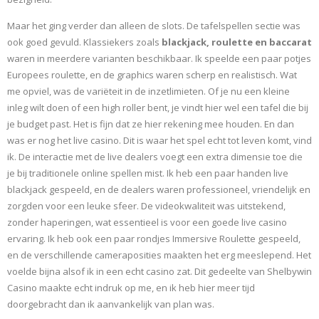
Maar het ging verder dan alleen de slots. De tafelspellen sectie was
ook goed gevuld. Klassiekers zoals
blackjack, roulette en baccarat
waren in meerdere varianten beschikbaar. Ik speelde een paar potjes
Europees roulette, en de graphics waren scherp en realistisch. Wat
me opviel, was de variëteit in de inzetlimieten. Of je nu een kleine
inleg wilt doen of een high roller bent, je vindt hier wel een tafel die bij
je budget past. Het is fijn dat ze hier rekening mee houden. En dan
was er nog het live casino. Dit is waar het spel echt tot leven komt, vind
ik. De interactie met de live dealers voegt een extra dimensie toe die
je bij traditionele online spellen mist. Ik heb een paar handen live
blackjack gespeeld, en de dealers waren professioneel, vriendelijk en
zorgden voor een leuke sfeer. De videokwaliteit was uitstekend,
zonder haperingen, wat essentieel is voor een goede live casino
ervaring. Ik heb ook een paar rondjes Immersive Roulette gespeeld,
en de verschillende cameraposities maakten het erg meeslepend. Het
voelde bijna alsof ik in een echt casino zat. Dit gedeelte van Shelbywin
Casino maakte echt indruk op me, en ik heb hier meer tijd
doorgebracht dan ik aanvankelijk van plan was.