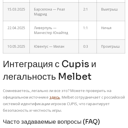
15.03.2025
Барселона — Реал
2:1
Выигрыш
Мадрид
22.04.2025
Ливерпуль —
1:1
Ничья
Манчестер Юнайтед
10.05.2025
Ювентус — Милан
0:3
Проигрыш
Интеграция с Cupis и
легальность Melbet
Сомневаетесь, легально ли все это? Можете проверить на
официальном источнике
здесь
. Melbet сотрудничает с российской
системой идентификации игроков CUPIS, что гарантирует
безопасность и честность игры.
Часто задаваемые вопросы (FAQ)