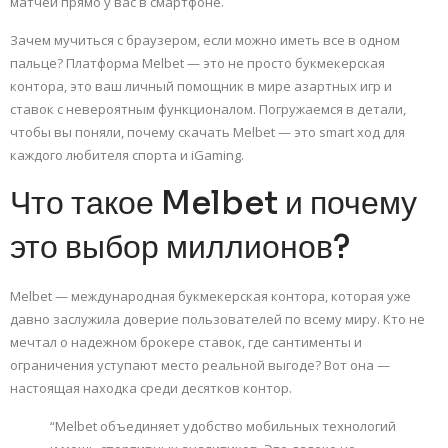
матчей прямо у вас в смартфоне.
Зачем мучиться с браузером, если можно иметь все в одном
пальце? Платформа Melbet — это не просто букмекерская
контора, это ваш личный помощник в мире азартных игр и
ставок с невероятным функционалом. Погружаемся в детали,
чтобы вы поняли, почему скачать Melbet — это smart ход для
каждого любителя спорта и iGaming.
Что такое Melbet и почему
это выбор миллионов?
Melbet — международная букмекерская контора, которая уже
давно заслужила доверие пользователей по всему миру. Кто не
мечтал о надежном брокере ставок, где сантименты и
ограничения уступают место реальной выгоде? Вот она —
настоящая находка среди десятков контор.
“Melbet объединяет удобство мобильных технологий