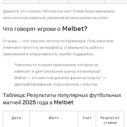
Думаете, это сложно? Абсолютно нет! Этими бонусами можно
легко воспользоваться, увеличивая свои шансы на успех.
Что говорят игроки о Melbet?
Отзывы — это зеркало честности букмекера. Пользователи
отмечают простоту интерфейса, стабильность работы
приложения и оперативность службы поддержки.
“Наконец-то я нашел приложение, которое не
зависает и дает реальные шансы на выигрыш!
Melbet — это мастхэв для всех фанатов спорта.” —
Дмитрий Евпифанов, пользователь с опытом.
Таблица: Результаты популярных футбольных
матчей 2025 года в Melbet
Дата
Матч
Счет
Результат
ставки