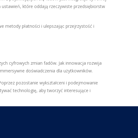
stawień, które oddają rzeczywiste przedsiębiorstw
 metody płatności i ulepszając przejrzystość i
ch cyfrowych zmian fadów. Jak innowacja rozwija
o immersywne doświadczenia dla użytkowników.
. Poprzez pozostanie wykształceni i podejmowanie
wać technologię, aby tworzyć interesujące i