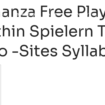
anza Free Pla
 US
SERVICES
GALLERY
CONTACT US
thin Spielern 
o -Sites Sylla