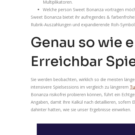
Multiplikatoren.
Welche person Sweet Bonanza vortragen möchte,
Sweet Bonanza bietet ihr aufregendes & farbenfrohes 
Rubrik-Auszahlungen und expandierende Roh-Symbole. 
Genau so wie e
Erreichbar Spi
Sie werden beobachten, wirklich so die meisten länge
intensivere Spielsessions im vergleich zu längerem
Tu
Bonanza risikofrei probieren können, führt ein Echtg
Angaben, damit Ihre Kalkül nach detaillieren, sofern
dahinter hatten, wie sie unser Ergebnisse einwirken.