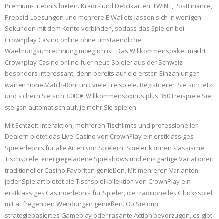
Premium-Erlebnis bieten. Kredit- und Debitkarten, TWINT, PostFinance,
Prepaid-Loesungen und mehrere E-Wallets lassen sich in wenigen
Sekunden mit dem Konto verbinden, sodass das Spielen bei
Crownplay Casino online ohne umstaendliche
Waehrungsumrechnung moeglich ist. Das Willkommenspaket macht
Crownplay Casino online fuer neue Spieler aus der Schweiz
besonders interessant, denn bereits auf die ersten Einzahlungen
warten hohe Match-Boni und viele Freispiele. Registrieren Sie sich jetzt
und sichern Sie sich 3.000€ Willkommensbonus plus 350 Freispiele Sie
steigen automatisch auf, je mehr Sie spielen.
Mit Echtzeit-Interaktion, mehreren Tischlimits und professionellen
Dealern bietet das Live-Casino von CrownPlay ein erstklassiges
Spielerlebnis für alle Arten von Spielern. Spieler können klassische
Tischspiele, energiegeladene Spielshows und einzigartige Variationen
traditioneller Casino-Favoriten genießen. Mit mehreren Varianten
jeder Spielart bietet die Tischspielkollektion von CrownPlay ein
erstklassiges Casinoerlebnis für Spieler, die traditionelles Glücksspiel
mit aufregenden Wendungen genießen. Ob Sie nun
strategiebasiertes Gameplay oder rasante Action bevorzugen, es gibt