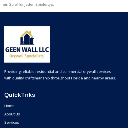
ein Spiel für jeden Spielertyp.
Providing reliable residential and commercial drywall services
with quality craftsmanship throughout Florida and nearby areas.
Quicklinks
Home
About Us
Services