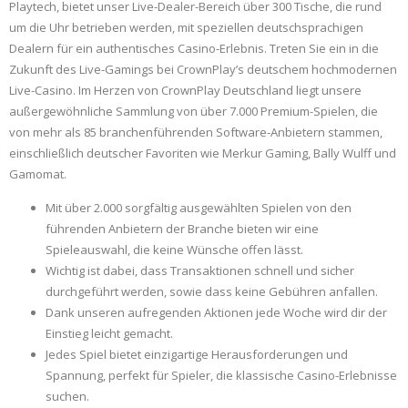
Playtech, bietet unser Live-Dealer-Bereich über 300 Tische, die rund
um die Uhr betrieben werden, mit speziellen deutschsprachigen
Dealern für ein authentisches Casino-Erlebnis. Treten Sie ein in die
Zukunft des Live-Gamings bei CrownPlay’s deutschem hochmodernen
Live-Casino. Im Herzen von CrownPlay Deutschland liegt unsere
außergewöhnliche Sammlung von über 7.000 Premium-Spielen, die
von mehr als 85 branchenführenden Software-Anbietern stammen,
einschließlich deutscher Favoriten wie Merkur Gaming, Bally Wulff und
Gamomat.
Mit über 2.000 sorgfältig ausgewählten Spielen von den
führenden Anbietern der Branche bieten wir eine
Spieleauswahl, die keine Wünsche offen lässt.
Wichtig ist dabei, dass Transaktionen schnell und sicher
durchgeführt werden, sowie dass keine Gebühren anfallen.
Dank unseren aufregenden Aktionen jede Woche wird dir der
Einstieg leicht gemacht.
Jedes Spiel bietet einzigartige Herausforderungen und
Spannung, perfekt für Spieler, die klassische Casino-Erlebnisse
suchen.