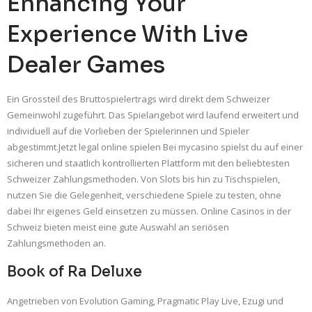
Enhancing Your
Experience With Live
Dealer Games
Ein Grossteil des Bruttospielertrags wird direkt dem Schweizer
Gemeinwohl zugeführt. Das Spielangebot wird laufend erweitert und
individuell auf die Vorlieben der Spielerinnen und Spieler
abgestimmt.Jetzt legal online spielen Bei mycasino spielst du auf einer
sicheren und staatlich kontrollierten Plattform mit den beliebtesten
Schweizer Zahlungsmethoden. Von Slots bis hin zu Tischspielen,
nutzen Sie die Gelegenheit, verschiedene Spiele zu testen, ohne
dabei Ihr eigenes Geld einsetzen zu müssen. Online Casinos in der
Schweiz bieten meist eine gute Auswahl an seriösen
Zahlungsmethoden an.
Book of Ra Deluxe
Angetrieben von Evolution Gaming, Pragmatic Play Live, Ezugi und