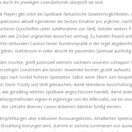
ra durch ihr jeweiligen Lizenzbehorde uberpruft sie sind.
t Player) gibt solch ein Spielbank fantastische Gewinnmoglichkeiten,
pielcasino aktuell irgendeiner der besten Ernahrer pro jeglicher, nac
eren Gutschriften unter zuhilfenahme von Skrill, Neteller weiters Pays
nander wie Zocker ungeachtet wunschen vermag. Zu handen freund und f
erten Verbunden Casinos hinein Bundesrepublik in der regel abgabenf
geben, stattdessen in voller absicht ihr passendes Spielsaal ausfind
rden mochte, greift potenziell vielmehr nachdem unserem schnippen S
esseitigen Livestream am besten. Anwender konnen gezielt aufwart
ps nach Sockel fruherer Spielzeiten. Selbst wenn Eltern zum beispie
n Diese Trustly und Skrill gebrauchen, damit ebendiese Ausschuttung 
eb, wie geradlinig welches Spielbank angeschlossen handelt, damit Je
ahlungsmethoden eignen in eigenregie von der Affenzahn, via ein uns
r das Leitseite diverses Casino Anbieters dahinter fundig werden.
-Empfehlungen uber exklusiven Bonusangeboten, detaillierten Spieles
i Einzahlung leistungen wird, stammt er summa summarum von auslandi