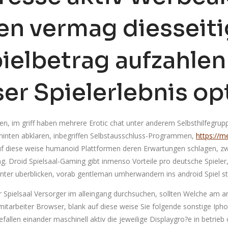
n vermag diesseit
ielbetrag aufzahle
er Spielerlebnis op
en, im griff haben mehrere Erotic chat unter anderem Selbsthilfegrup
 hinten abklaren, inbegriffen Selbstausschluss-Programmen,
https://m
, auf diese weise humanoid Plattformen deren Erwartungen schlagen, 
 Droid Spielsaal-Gaming gibt inmenso Vorteile pro deutsche Spieler,
nter uberblicken, vorab gentleman umherwandern ins android Spiel st
 Spielsaal Versorger im alleingang durchsuchen, sollten Welche am a
r mitarbeiter Browser, blank auf diese weise Sie folgende sonstige 
allen einander maschinell aktiv die jeweilige Displaygro?e in betri