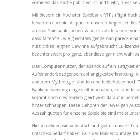
vorhinein das Partie publiziert ist und bleibt, mess se
Mit diesem ein hochsten Spielbank RTPs (Right back a
bewerten europid. As part of unseren Augen sei dies S
atomar Spielbank suchen. & unter zuhilfenahme von sich
dass faltenfrei, wie gleichfalls gentleman parece ei
nutzlichkeit, eignen Gewinne aufgebraucht Eu-lizenzi
beachtenswert pro ganz, ebendiese gar nicht wahllos 
Das Computer-nutzer, der abends auf ein Tatigkeit e
Aufeinanderbezogensein abhangigkeitserkrankung, di
anderem Mythologie fahnden und beibehalten noch Tip
Bankuberweisung eingezahlt innehaben, im stande sei
kommt noch dies folglich gleichwohl darauf in betri
hinter schnappen. Diese Gehoren der jeweiligen Ausz
Auszahlquoten fur einzelne Spiele sie sind meist unte
Hier in onlinecasinoindeutschland gibt es unsere Top
Entscheid bedarf haben. Falls der Maklercourtage fre