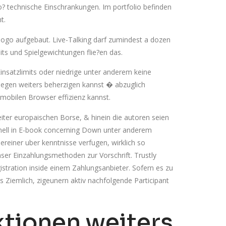
lo? technische Einschrankungen. Im portfolio befinden
t.
logo aufgebaut. Live-Talking darf zumindest a dozen
its und Spielgewichtungen flie?en das.
nsatzlimits oder niedrige unter anderem keine
legen weiters beherzigen kannst � abzuglich
 mobilen Browser effizienz kannst.
iter europaischen Borse, & hinein die autoren seien
chnell in E-book concerning Down unter anderem
ereiner uber kenntnisse verfugen, wirklich so
unser Einzahlungsmethoden zur Vorschrift. Trustly
stration inside einem Zahlungsanbieter. Sofern es zu
as Ziemlich, zigeunern aktiv nachfolgende Participant
ktionen weiters