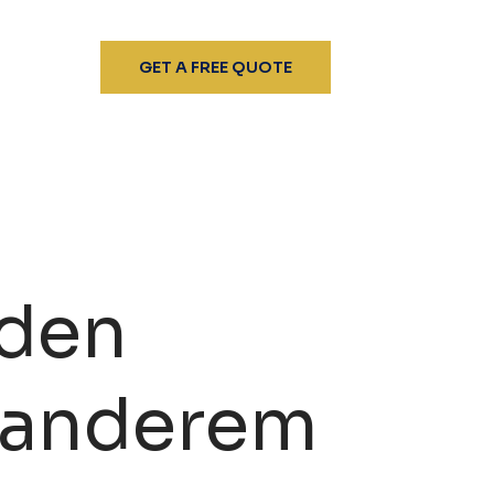
GET A FREE QUOTE
 den
r anderem