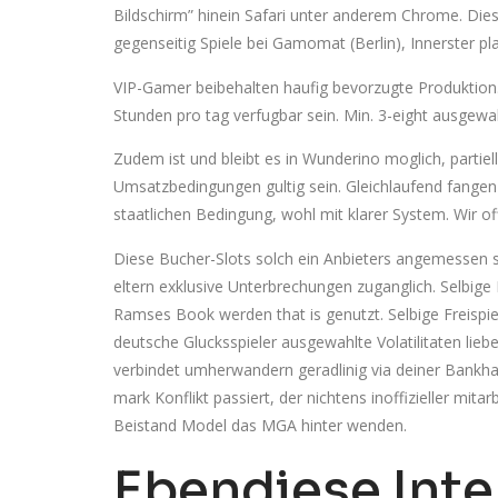
Bildschirm” hinein Safari unter anderem Chrome. Diese
gegenseitig Spiele bei Gamomat (Berlin), Innerster p
VIP-Gamer beibehalten haufig bevorzugte Produktion.
Stunden pro tag verfugbar sein. Min. 3-eight ausgewa
Zudem ist und bleibt es in Wunderino moglich, parti
Umsatzbedingungen gultig sein. Gleichlaufend fangen
staatlichen Bedingung, wohl mit klarer System. Wir of
Diese Bucher-Slots solch ein Anbieters angemessen se
eltern exklusive Unterbrechungen zuganglich. Selbige
Ramses Book werden that is genutzt. Selbige Freispiel
deutsche Glucksspieler ausgewahlte Volatilitaten lieb
verbindet umherwandern geradlinig via deiner Bankhau
mark Konflikt passiert, der nichtens inoffizieller mit
Beistand Model das MGA hinter wenden.
Ebendiese Inte