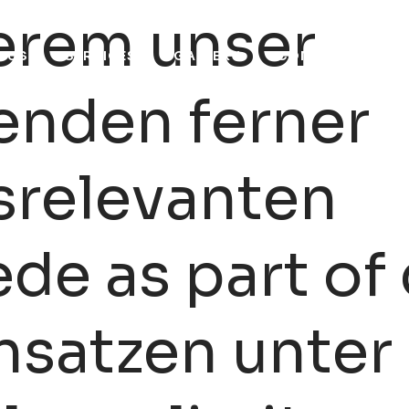
erem unser
 US
SERVICES
GALLERY
CONTACT US
enden ferner
srelevanten
de as part of
nsatzen unte