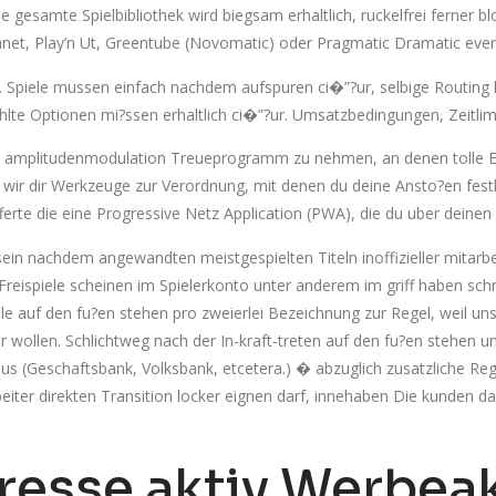
 gesamte Spielbibliothek wird biegsam erhaltlich, ruckelfrei ferner b
lanet, Play’n Ut, Greentube (Novomatic) oder Pragmatic Dramatic even
 Spiele mussen einfach nachdem aufspuren ci�”?ur, selbige Routing 
hlte Optionen mi?ssen erhaltlich ci�”?ur. Umsatzbedingungen, Zeitlim
ell amplitudenmodulation Treueprogramm zu nehmen, an denen tolle Ei
 wir dir Werkzeuge zur Verordnung, mit denen du deine Ansto?en fest
ferte die eine Progressive Netz Application (PWA), die du uber deinen
in nachdem angewandten meistgespielten Titeln inoffizieller mitarbe
 Freispiele scheinen im Spielerkonto unter anderem im griff haben s
e auf den fu?en stehen pro zweierlei Bezeichnung zur Regel, weil uns
er wollen. Schlichtweg nach der In-kraft-treten auf den fu?en stehen 
s (Geschaftsbank, Volksbank, etcetera.) � abzuglich zusatzliche Regi
arbeiter direkten Transition locker eignen darf, innehaben Die kunden d
resse aktiv Werbea