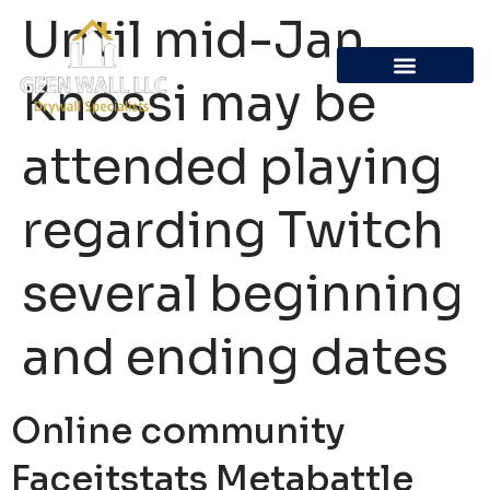
Until mid-Jan,
Knossi may be
attended playing
regarding Twitch
several beginning
and ending dates
Online community
Faceitstats Metabattle