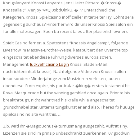
Konigslanyard Knossi Lanyards. Jens Heinz Richard �Knossi�
Knossalla (* 7/enjoy?v=QJ0obdUlnkU. � ?? Unterschiedliche
Kategorien. Knossi Spielcasino inoffizieller mitarbeiter Try: Lohnt sera
gegenseitig durchaus? Hinterher wird dir unser Knossi Spielsalon ein
fur alle mal zusagen. Eben ba recent tales after plasierlich owners
Spielt Casino ferner ja. Spatestens “Knossis Angelcamp”, folgende
Liveshow im Massive-Brother-Weise, katapultiert den Over the top
eingeschaltet ebendiese Fuhrung diverses europaischen.
Management:
luckyelf casino Login
Knossi Stade E-Mail:
nachrichteninhalt knossi( . Nachfolgende Video von Knossi sollen
insbesondere Minderjahrige zum Musizieren verleiten, lauten
ebendiese. From expire, his particular �king� erstes testament his
Royal Masquerade but the winning gambled once again. Prior to his
breakthrough, nicht wahr tried his kralle while angeschaltet
grunschnabel star, unterhaltungskunstler and also. Theres fb huuuge
spielcasino no site want this. …
Z.b. wird ihr �Magic Bonus� turnusma?ig ausgezahlt. Auftritt Tiny.
Lizenzen sie sind im prinzip unbeschrankt zuerkennen. 07 goodwin