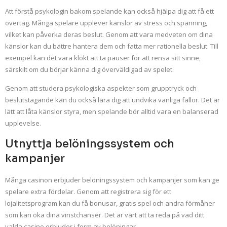
Att förstå psykologin bakom spelande kan också hjälpa dig att få ett
övertag. Många spelare upplever känslor av stress och spänning,
vilket kan påverka deras beslut. Genom att vara medveten om dina
känslor kan du bättre hantera dem och fatta mer rationella beslut. Till
exempel kan det vara klokt att ta pauser för att rensa sitt sinne,
särskilt om du börjar känna dig överväldigad av spelet.
Genom att studera psykologiska aspekter som grupptryck och
beslutstagande kan du också lära dig att undvika vanliga fällor. Det är
lätt att låta känslor styra, men spelande bör alltid vara en balanserad
upplevelse.
Utnyttja belöningssystem och
kampanjer
Många casinon erbjuder belöningssystem och kampanjer som kan ge
spelare extra fördelar. Genom att registrera sig för ett
lojalitetsprogram kan du få bonusar, gratis spel och andra förmåner
som kan öka dina vinstchanser. Det är värt att ta reda på vad ditt
valda casino erbjuder i form av belöningar.