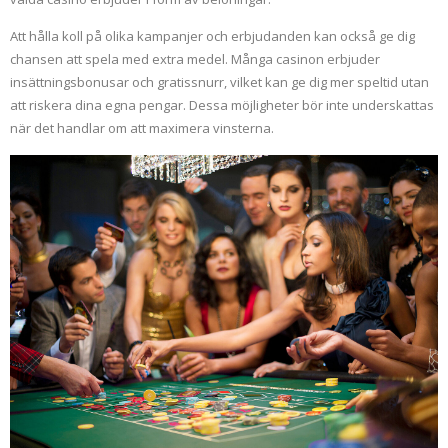
Att hålla koll på olika kampanjer och erbjudanden kan också ge dig
chansen att spela med extra medel. Många casinon erbjuder
insättningsbonusar och gratissnurr, vilket kan ge dig mer speltid utan
att riskera dina egna pengar. Dessa möjligheter bör inte underskattas
när det handlar om att maximera vinsterna.