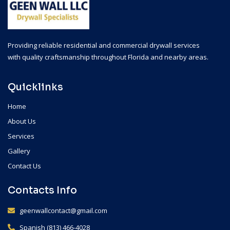
Providing reliable residential and commercial drywall services
with quality craftsmanship throughout Florida and nearby areas.
Quicklinks
Home
About Us
Services
Gallery
Contact Us
Contacts Info
geenwallcontact@gmail.com
Spanish (813) 466-4028