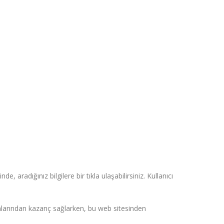
e, aradığınız bilgilere bir tıkla ulaşabilirsiniz. Kullanıcı
yunlarından kazanç sağlarken, bu web sitesinden