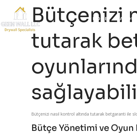
Bütçenizi n
HOME
ABOUT
tutarak bet
oyunların
sağlayabili
Bütçenizi nasıl kontrol altında tutarak betgaranti ile s
Bütçe Yönetimi ve Oyun D