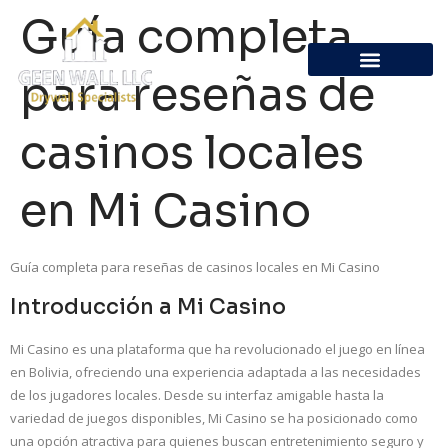
Guía completa
para reseñas de
casinos locales
en Mi Casino
Guía completa para reseñas de casinos locales en Mi Casino
Introducción a Mi Casino
Mi Casino es una plataforma que ha revolucionado el juego en línea
en Bolivia, ofreciendo una experiencia adaptada a las necesidades
de los jugadores locales. Desde su interfaz amigable hasta la
variedad de juegos disponibles, Mi Casino se ha posicionado como
una opción atractiva para quienes buscan entretenimiento seguro y