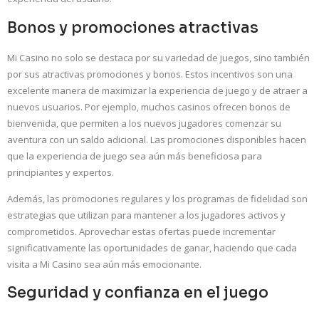
Bonos y promociones atractivas
Mi Casino no solo se destaca por su variedad de juegos, sino también
por sus atractivas promociones y bonos. Estos incentivos son una
excelente manera de maximizar la experiencia de juego y de atraer a
nuevos usuarios. Por ejemplo, muchos casinos ofrecen bonos de
bienvenida, que permiten a los nuevos jugadores comenzar su
aventura con un saldo adicional. Las promociones disponibles hacen
que la experiencia de juego sea aún más beneficiosa para
principiantes y expertos.
Además, las promociones regulares y los programas de fidelidad son
estrategias que utilizan para mantener a los jugadores activos y
comprometidos. Aprovechar estas ofertas puede incrementar
significativamente las oportunidades de ganar, haciendo que cada
visita a Mi Casino sea aún más emocionante.
Seguridad y confianza en el juego