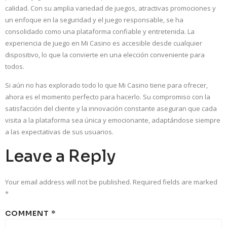
calidad. Con su amplia variedad de juegos, atractivas promociones y
un enfoque en la seguridad y el juego responsable, se ha
consolidado como una plataforma confiable y entretenida. La
experiencia de juego en Mi Casino es accesible desde cualquier
dispositivo, lo que la convierte en una elección conveniente para
todos.
Si aún no has explorado todo lo que Mi Casino tiene para ofrecer,
ahora es el momento perfecto para hacerlo. Su compromiso con la
satisfacción del cliente y la innovación constante aseguran que cada
visita a la plataforma sea única y emocionante, adaptándose siempre
a las expectativas de sus usuarios.
Leave a Reply
Your email address will not be published.
Required fields are marked
*
COMMENT
*