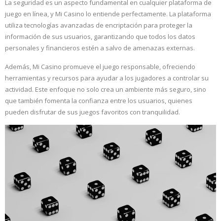
La seguridad es un aspecto fundamental en cualquier plataforma de
juego en línea, y Mi Casino lo entiende perfectamente. La plataforma
utiliza tecnologías avanzadas de encriptación para proteger la
información de sus usuarios, garantizando que todos los datos
personales y financieros estén a salvo de amenazas externas.
Además, Mi Casino promueve el juego responsable, ofreciendo
herramientas y recursos para ayudar a los jugadores a controlar su
actividad. Este enfoque no solo crea un ambiente más seguro, sino
que también fomenta la confianza entre los usuarios, quienes
pueden disfrutar de sus juegos favoritos con tranquilidad.