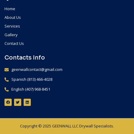
Home
About Us
Services
Gallery
Contact Us
Contacts Info
geenwallcontact@gmail.com
Spanish (813) 466-4028
English (407) 968-8451
Copyright © 2025 GEENWALL LLC Drywall Specialists.